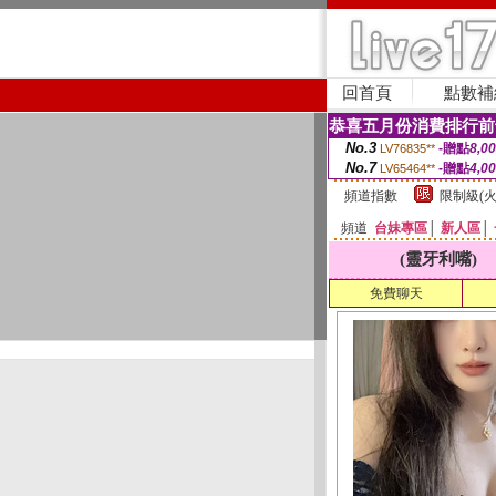
回首頁
點數補
恭喜五月份消費排行前
No.3
-贈點
8,0
LV76835**
No.7
-贈點
4,0
LV65464**
頻道指數
限制級(火
頻道
台妹專區
│
新人區
│
(靈牙利嘴)
免費聊天