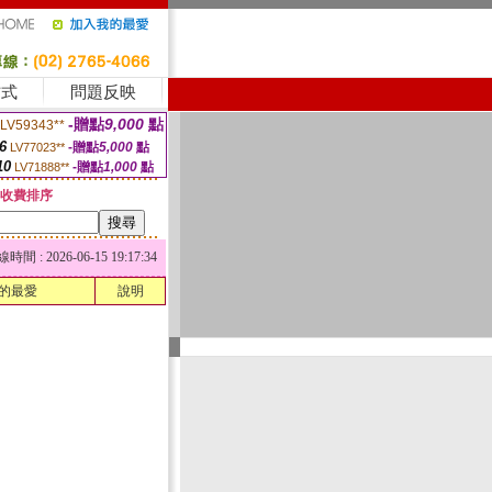
方式
問題反映
-贈點
9,000
點
LV59343**
6
-贈點
5,000
點
LV77023**
10
-贈點
1,000
點
LV71888**
收費排序
 : 2026-06-15 19:17:34
的最愛
說明