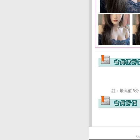
註﹕最高值 5分
Co