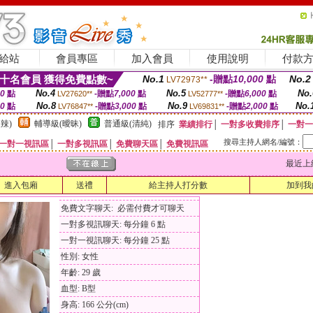
給站
會員專區
加入會員
使用說明
付款
十名會員 獲得免費點數~
No.1
-贈點
10,000
點
No.2
LV72973**
No.4
No.5
No.
00
點
-贈點
7,000
點
-贈點
6,000
點
LV27620**
LV52777**
No.8
No.9
No.
00
點
-贈點
3,000
點
-贈點
2,000
點
LV76847**
LV69831**
辣)
輔導級(曖昧)
普通級(清純)
排序
業績排行
│
一對多收費排序
│
一對一
搜尋主持人網名/編號：
一對一視訊區
│
一對多視訊區
│
免費聊天區
│
免費視訊區
最近上線時間
進入包廂
送禮
給主持人打分數
加到我
免費文字聊天: 必需付費才可聊天
一對多視訊聊天: 每分鐘 6 點
一對一視訊聊天: 每分鐘 25 點
性別: 女性
年齡: 29 歲
血型: B型
身高: 166 公分(cm)